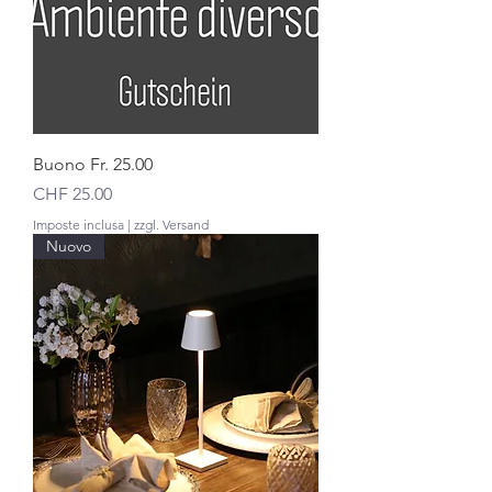
Buono Fr. 25.00
Prezzo
CHF 25.00
Imposte inclusa
|
zzgl. Versand
Nuovo