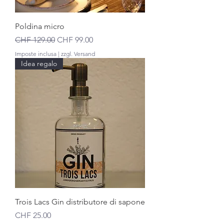
Poldina micro
Prezzo regolare
Prezzo scontato
CHF 129.00
CHF 99.00
Imposte inclusa
|
zzgl. Versand
Idea regalo
Trois Lacs Gin distributore di sapone
Prezzo
CHF 25.00