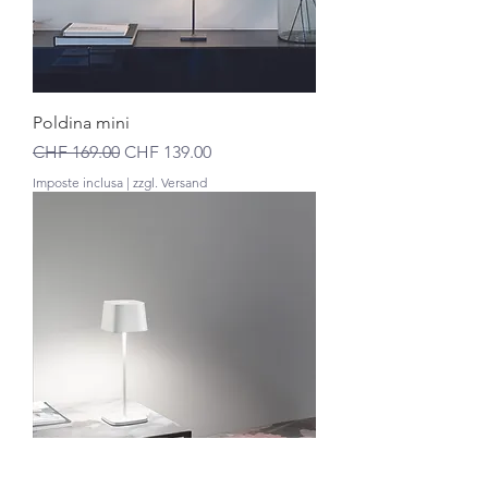
Poldina mini
Prezzo regolare
Prezzo scontato
CHF 169.00
CHF 139.00
Imposte inclusa
|
zzgl. Versand