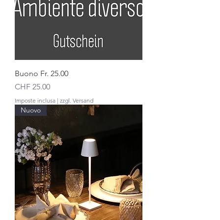
Buono Fr. 25.00
Prezzo
CHF 25.00
Imposte inclusa
|
zzgl. Versand
Nuovo