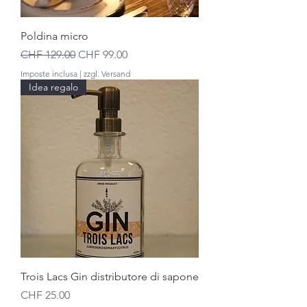
Poldina micro
Prezzo regolare
Prezzo scontato
CHF 129.00
CHF 99.00
Imposte inclusa
|
zzgl. Versand
Idea regalo
Trois Lacs Gin distributore di sapone
Prezzo
CHF 25.00