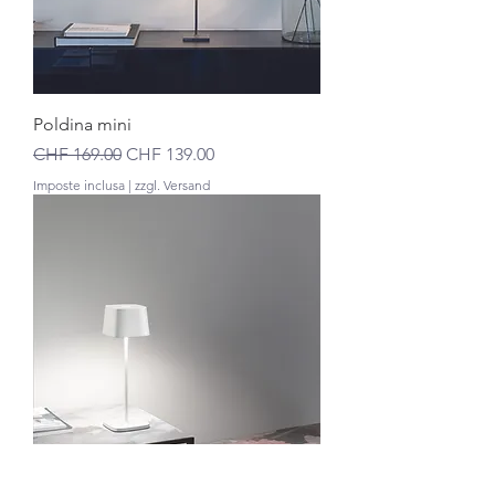
Poldina mini
Prezzo regolare
Prezzo scontato
CHF 169.00
CHF 139.00
Imposte inclusa
|
zzgl. Versand