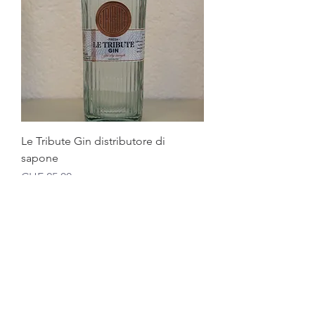
Le Tribute Gin distributore di
sapone
Prezzo
CHF 25.00
Imposte inclusa
|
zzgl. Versand
Idea regalo