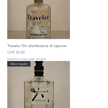
Traveler Gin distributore di sapone
Prezzo
CHF 25.00
Imposte inclusa
|
zzgl. Versand
Idea regalo