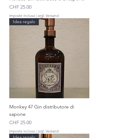
Prezzo
CHF 25.00
Imposte inclusa
|
zzgl. Versand
Idea regalo
Monkey 47 Gin distributore di
sapone
Prezzo
CHF 25.00
Imposte inclusa
|
zzgl. Versand
Idea regalo