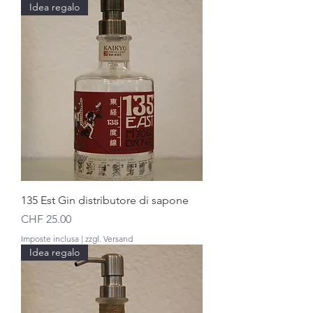
Idea regalo
135 Est Gin distributore di sapone
Prezzo
CHF 25.00
Imposte inclusa
|
zzgl. Versand
Idea regalo