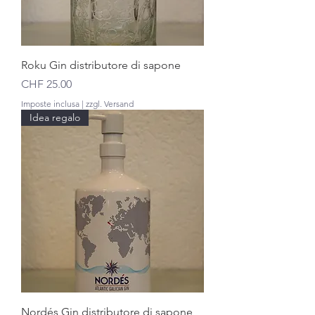
Roku Gin distributore di sapone
Prezzo
CHF 25.00
Imposte inclusa
|
zzgl. Versand
Idea regalo
Nordés Gin distributore di sapone