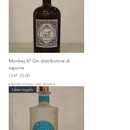
Monkey 47 Gin distributore di
sapone
Prezzo
CHF 25.00
Imposte inclusa
|
zzgl. Versand
Idea regalo