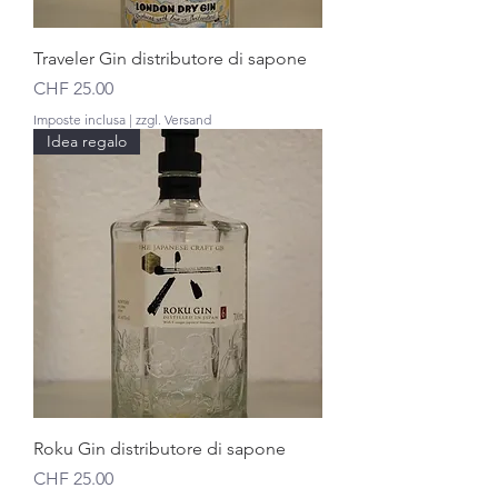
Traveler Gin distributore di sapone
Prezzo
CHF 25.00
Imposte inclusa
|
zzgl. Versand
Idea regalo
Roku Gin distributore di sapone
Prezzo
CHF 25.00