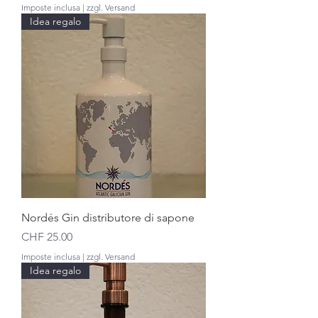
Imposte inclusa
|
zzgl. Versand
Idea regalo
Nordés Gin distributore di sapone
Prezzo
CHF 25.00
Imposte inclusa
|
zzgl. Versand
Idea regalo